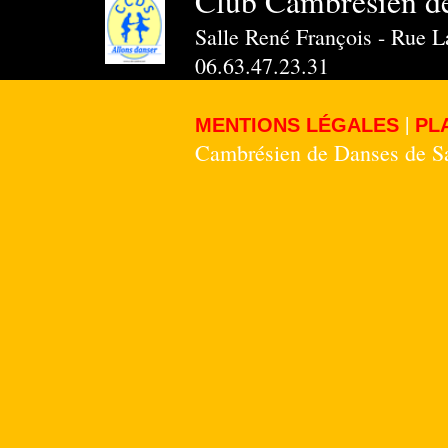
Club Cambrésien d
Salle René François - Rue 
06.63.47.23.31
|
MENTIONS LÉGALES
PL
Cambrésien de Danses de 