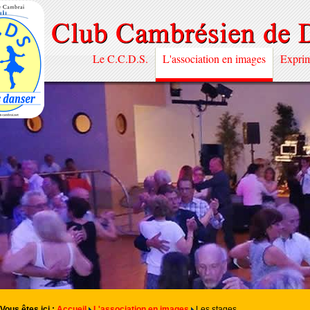
Le C.C.D.S.
L'association en images
Exprim
Vous êtes ici :
Accueil
L'association en images
Les stages