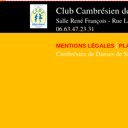
Club Cambrésien d
Salle René François - Rue 
06.63.47.23.31
|
MENTIONS LÉGALES
PL
Cambrésien de Danses de 